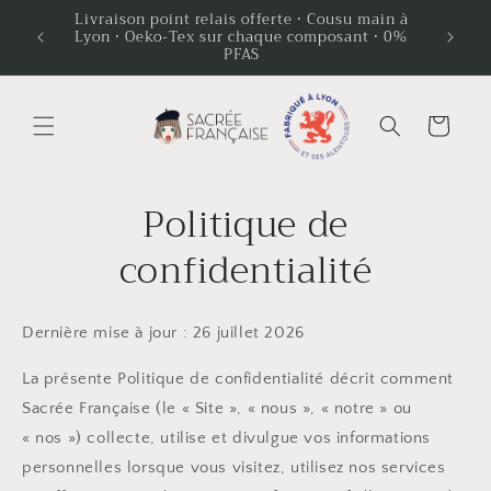
et
t des
Livraison point relais offerte · Cousu main à
passer
t aller
Lyon · Oeko-Tex sur chaque composant · 0%
au
PFAS
contenu
Panier
Politique de
confidentialité
Dernière mise à jour : 26 juillet 2026
La présente Politique de confidentialité décrit comment
Sacrée Française (le « Site », « nous », « notre » ou
« nos ») collecte, utilise et divulgue vos informations
personnelles lorsque vous visitez, utilisez nos services