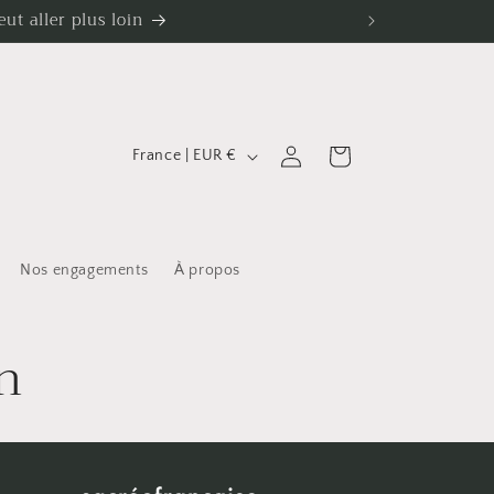
t aller plus loin
P
Connexion
Panier
France | EUR €
a
y
s
Nos engagements
À propos
/
r
on
é
g
i
o