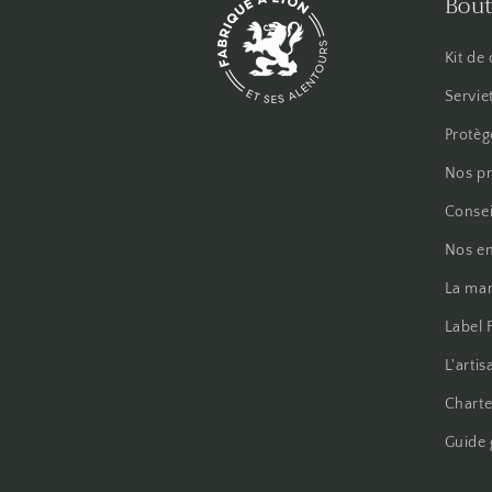
Bou
Kit de
Servie
Protèg
Nos pr
Consei
Nos e
La mar
Label 
L'artis
Charte
Guide 