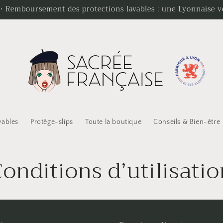
 Remboursement des protections lavables : une Lyonnaise veu
vables
Protège-slips
Toute la boutique
Conseils & Bien-être
onditions d’utilisati