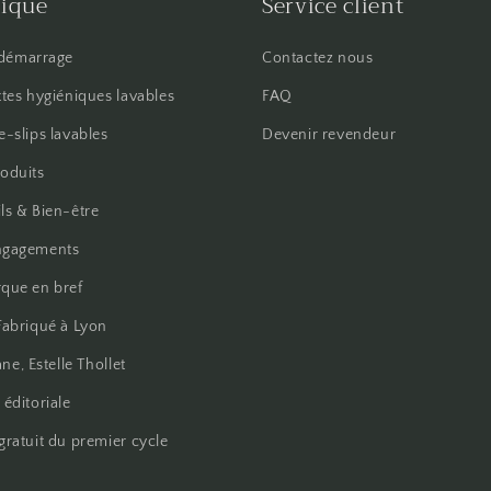
tique
Service client
 démarrage
Contactez nous
ttes hygiéniques lavables
FAQ
e-slips lavables
Devenir revendeur
oduits
ls & Bien-être
ngagements
que en bref
Fabriqué à Lyon
ane, Estelle Thollet
 éditoriale
gratuit du premier cycle