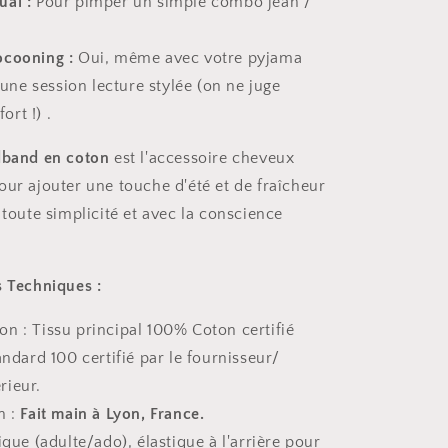
ual :
Pour pimper un simple combo jean /
ocooning :
Oui, même avec votre pyjama
une session lecture stylée (on ne juge
ort !) .
band en coton
est l'accessoire cheveux
our ajouter une touche d'été et de fraîcheur
 toute simplicité et avec la conscience
s Techniques :
n : Tissu principal 100% Coton certifié
dard 100 certifié par le fournisseur/
rieur.
n :
Fait main à Lyon, France.
nique (adulte/ado), élastique à l'arrière pour