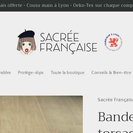
elais offerte · Cousu main à Lyon · Oeko-Tex sur chaque com
vables
Protège-slips
Toute la boutique
Conseils & Bien-être
Sacrée Français
Band