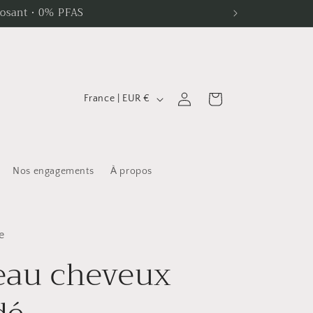
posant · 0% PFAS
P
Connexion
Panier
France | EUR €
a
y
s
Nos engagements
À propos
/
r
é
e
g
eau cheveux
i
o