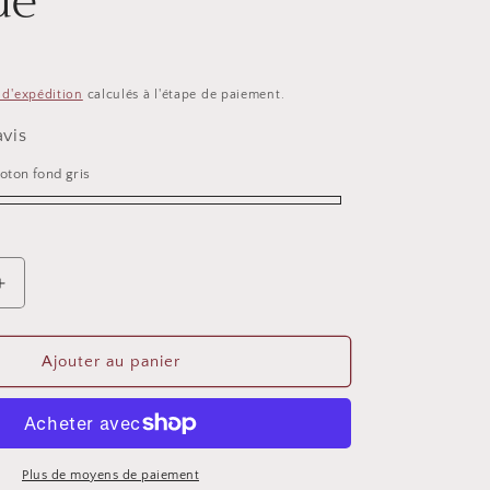
dé
n
s d'expédition
calculés à l'étape de paiement.
avis
oton fond gris
Augmenter
la
quantité
de
Ajouter au panier
Bandeau
cheveux
torsadé
Plus de moyens de paiement