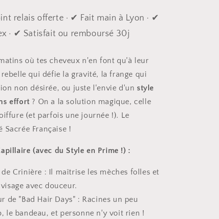
nt relais offerte · ✔ Fait main à Lyon · ✔
 · ✔ Satisfait ou remboursé 30j
matins où tes cheveux n'en font qu'à leur
rebelle qui défie la gravité, la frange qui
ion non désirée, ou juste l'envie d'un
style
s effort
? On a la solution magique, celle
iffure (et parfois une journée !). Le
 Sacrée Française !
pillaire (avec du Style en Prime !) :
e Crinière : Il maîtrise les mèches folles et
 visage avec douceur.
r de "Bad Hair Days" : Racines un peu
, le bandeau, et personne n'y voit rien !