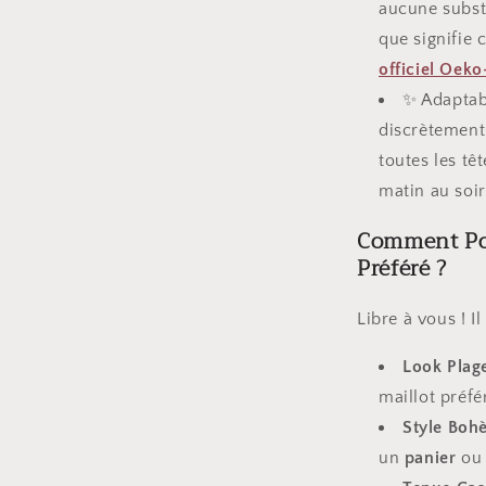
aucune subst
que signifie c
officiel Oeko
✨ Adaptabi
discrètement i
toutes les têt
matin au soir
Comment Po
Préféré ?
Libre à vous ! I
Look Plage
maillot préfé
Style Boh
un
panier
ou 