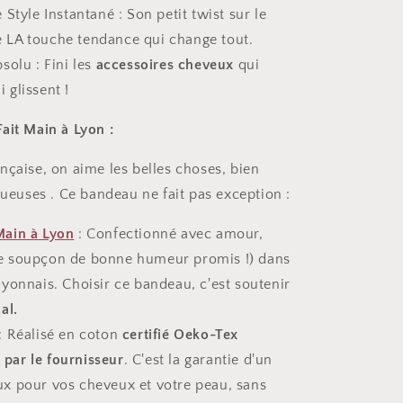
 Style Instantané : Son petit twist sur le
e LA touche tendance qui change tout.
solu : Fini les
accessoires cheveux
qui
 glissent !
ait Main à Lyon :
nçaise, on aime les belles choses, bien
tueuses . Ce bandeau ne fait pas exception :
Main à Lyon
: Confectionné avec amour,
ce soupçon de bonne humeur promis !) dans
 lyonnais. Choisir ce bandeau, c'est soutenir
al.
: Réalisé en coton
certifié Oeko-Tex
 par le fournisseur
. C'est la garantie d'un
ux pour vos cheveux et votre peau, sans