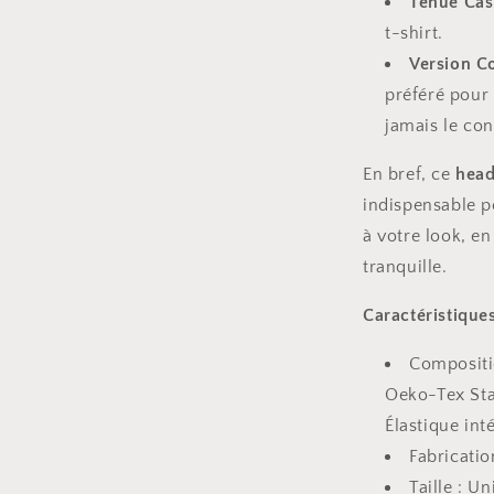
Tenue Cas
t-shirt.
Version C
préféré pour 
jamais le conf
En bref, ce
head
indispensable p
à votre look, en
tranquille.
Caractéristique
Compositio
Oeko-Tex Stan
Élastique inté
Fabricatio
Taille : U