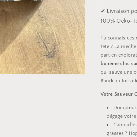
✔ Livraison poi
100% Oeko-Tex
Tu connais ces 
tête ? La mèche 
part en explorat
bohème chic san
qui sauve une co
Bandeau torsadé
Votre Sauveur Ca
Dompteur d
dégage votre
Camoufleu
grasses ? Hop