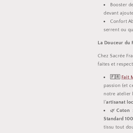
Booster de
devant ajout
Confort Ab
serrent ou qui
La Douceur du F
Chez Sacrée Fra
faites et respec
🇫🇷
Fait 
passion (et 
notre atelier
l'
artisanat loc
🌿
Coton
Standard 100
tissu tout do