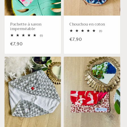
Pochette à savon
Chouchou en coton
imperméable
1
(1)
total
1
(1)
Prix
€7,90
des
total
Prix
€7,90
critiques
des
habituel
critiques
habituel