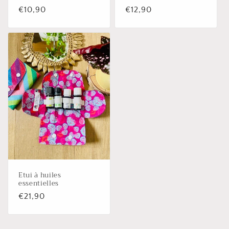
Prix
€10,90
Prix
€12,90
habituel
habituel
Etui à huiles
essentielles
Prix
€21,90
habituel