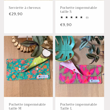
Serviette à cheveux
Pochette imperméable
taille S
Prix
€29,90
1
(1)
habituel
total
Prix
€9,90
des
critiques
habituel
Pochette imperméable
Pochette imperméable
taille M
Taille L